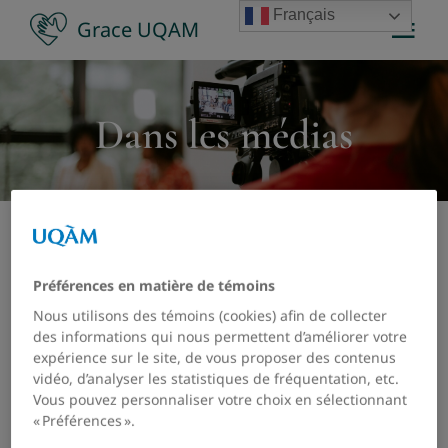
Passer
Français
Grace UQAM
Tog
au
Nav
contenu
Accueil
Dans les médias
À propos
Membres
ARTICLE :
Préférences en matière de témoins
Programmation de recherche
Nous utilisons des témoins (cookies) afin de collecter
Syndrome de l’imposteur au travail :
des informations qui nous permettent d’améliorer votre
expérience sur le site, de vous proposer des contenus
Publications scientifiques
quand le doute ronge la performance
vidéo, d’analyser les statistiques de fréquentation, etc.
Vous pouvez personnaliser votre choix en sélectionnant
(Article, Pratiques RH, 13 mai 2025)
« Préférences ».
Dans les médias