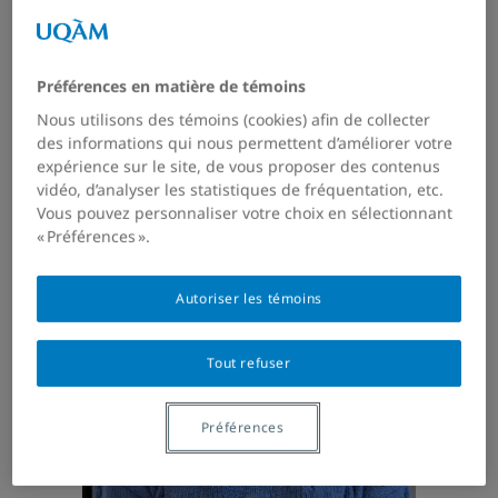
Alexanne Landry
Doctorante en psychologie (Ph.D.) /
Préférences en matière de témoins
Nous utilisons des témoins (cookies) afin de collecter
Coordonnatrice de recherche
des informations qui nous permettent d’améliorer votre
expérience sur le site, de vous proposer des contenus
vidéo, d’analyser les statistiques de fréquentation, etc.
Vous pouvez personnaliser votre choix en sélectionnant
« Préférences ».
Autoriser les témoins
Tout refuser
Préférences