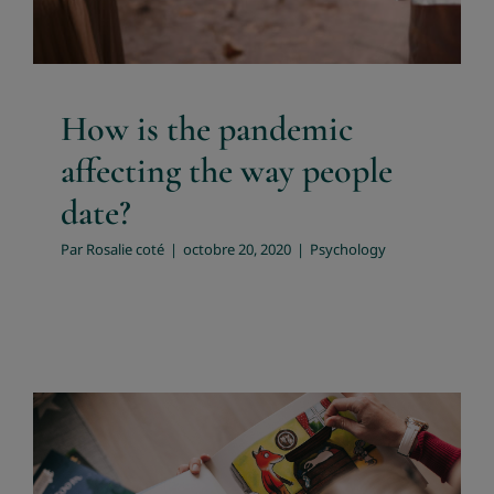
Psychology
How is the pandemic
affecting the way people
date?
Par
Rosalie coté
|
octobre 20, 2020
|
Psychology
The parent’s balancing act: