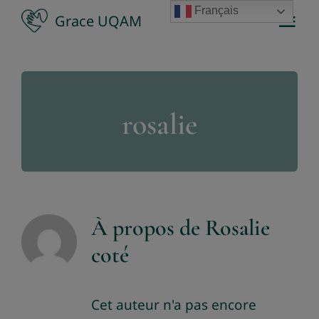
Passer
Français
Grace UQAM
Tog
au
Nav
contenu
Accueil
rosalie
À propos
Membres
Programmation de recherche
À propos de
Rosalie
coté
Publications scientifiques
Dans les médias
Cet auteur n'a pas encore