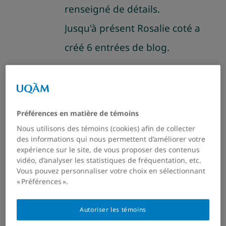
renseigné de détails.
Candidature
Jusqu'à présent Rosalie coté a
créé 6 entrées de blog.
Colloque ACFAS 2026
Contact
Préférences en matière de témoins
Nous utilisons des témoins (cookies) afin de collecter
des informations qui nous permettent d’améliorer votre
expérience sur le site, de vous proposer des contenus
4 Different ways to think
vidéo, d’analyser les statistiques de fréquentation, etc.
Vous pouvez personnaliser votre choix en sélectionnant
about your futur retirement
« Préférences ».
Psychology
Autoriser les témoins